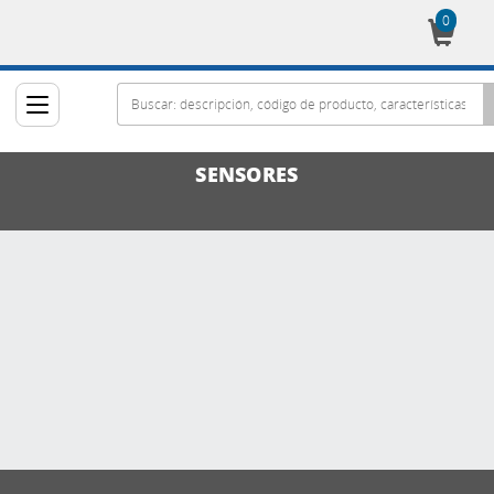
0
Cesta
SENSORES