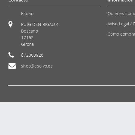
Esolvo
Quienes som
Aviso Legal / 
PUIG DEN RIGAU 4
Bescanó
Cómo compra
17162
Girona
872000926
shop@esolvo.es