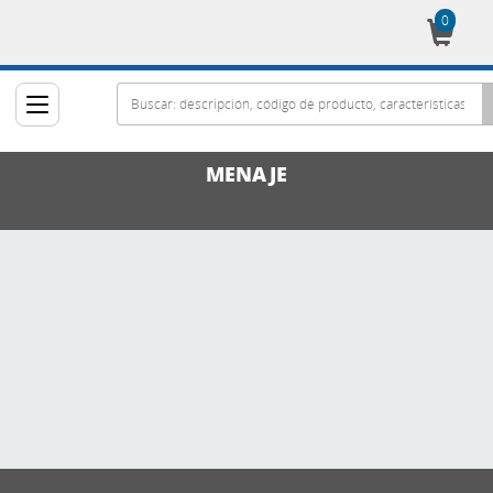
0
Cesta
MENAJE