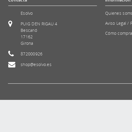
Esolvo
Quienes som
Aviso Legal / 
PUIG DEN RIGAU 4
Bescanó
Cómo compra
17162
Girona
872000926
shop@esolvo.es