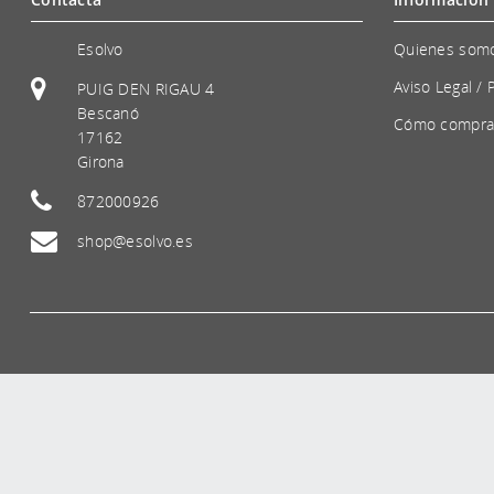
Esolvo
Quienes som
Aviso Legal / 
PUIG DEN RIGAU 4
Bescanó
Cómo compra
17162
Girona
872000926
shop@esolvo.es