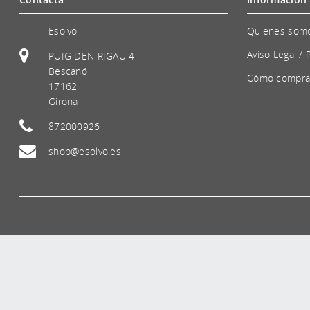
Esolvo
Quienes som
Aviso Legal / 
PUIG DEN RIGAU 4
Bescanó
Cómo compra
17162
Girona
872000926
shop@esolvo.es