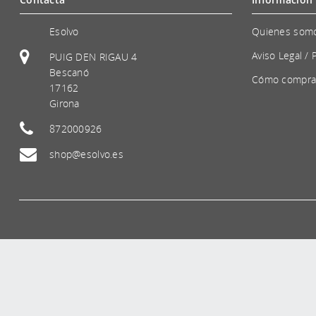
Esolvo
Quienes som
Aviso Legal / 
PUIG DEN RIGAU 4
Bescanó
Cómo compra
17162
Girona
872000926
shop@esolvo.es