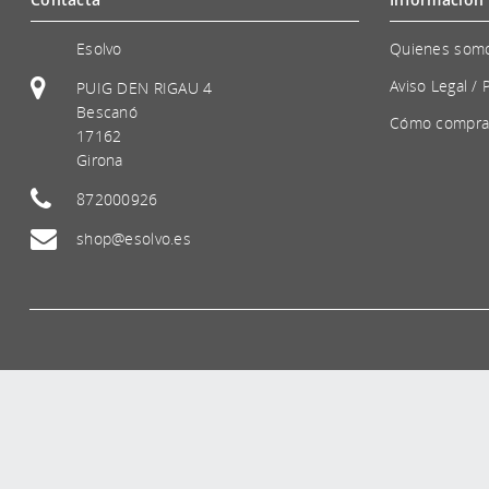
Esolvo
Quienes som
Aviso Legal / 
PUIG DEN RIGAU 4
Bescanó
Cómo compra
17162
Girona
872000926
shop@esolvo.es